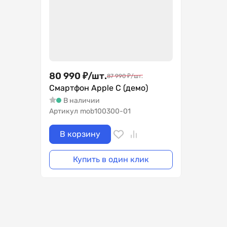
80 990
₽
/
шт.
87 990
₽
/
шт.
Смартфон Apple C (демо)
В наличии
Артикул
mob100300-01
В корзину
Купить в один клик