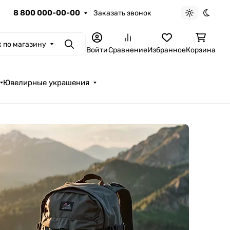
8 800 000-00-00
Заказать звонок
Светлая те
Темна
 по магазину
Поиск
Войти
Сравнение
Избранное
Корзина
Ювелирные украшения