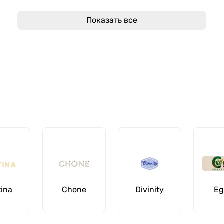
Показать все
tina
Chone
Divinity
Eg