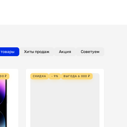
 товары
Хиты продаж
Акция
Советуем
000
₽
СКИДКА
- 9%
ВЫГОДА
6 000
₽