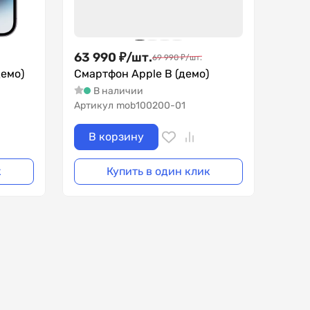
63 990
₽
/
шт.
69 990
₽
/
шт.
демо)
Смартфон Apple B (демо)
В наличии
Артикул
mob100200-01
В корзину
к
Купить в один клик