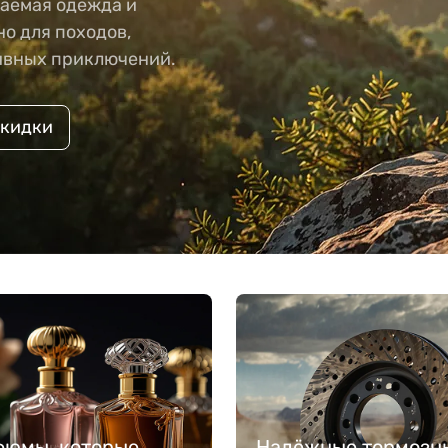
аемая одежда и
о для походов,
ивных приключений.
скидки
фюмы, которые
Надёжные тормозн