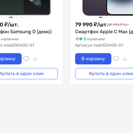
90
₽
/
шт.
79 990
₽
/
шт.
89 990
₽
/
шт.
фон Samsung D (демо)
Смартфон Apple C Max (
 наличии
В наличии
л
mob200400-01
Артикул
mob100400-01
орзину
В корзину
Купить в один клик
Купить в один кли