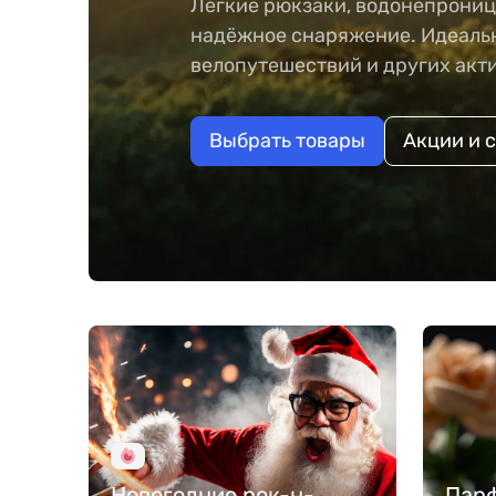
Лёгкие рюкзаки, водонепрониц
надёжное снаряжение. Идеальн
велопутешествий и других акт
Выбрать товары
Акции и 
Новогодние рок-н-
Пар