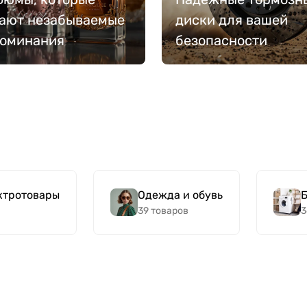
ают незабываемые
диски для вашей
поминания
безопасности
ктротовары
Одежда и обувь
Б
39 товаров
3