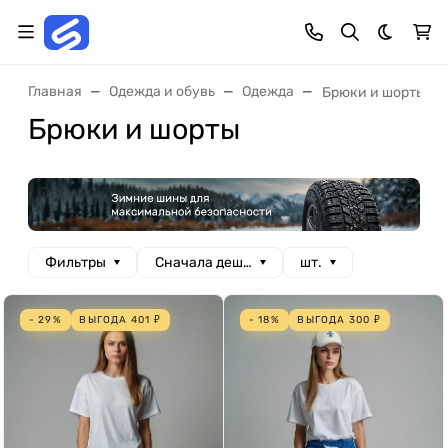
Темная 
Главная
Одежда и обувь
Одежда
Брюки и шорты
Брюки и шорты
Фильтры
Сначала дешевые
шт.
- 29%
ВЫГОДА
401
₽
- 18%
ВЫГОДА
300
₽