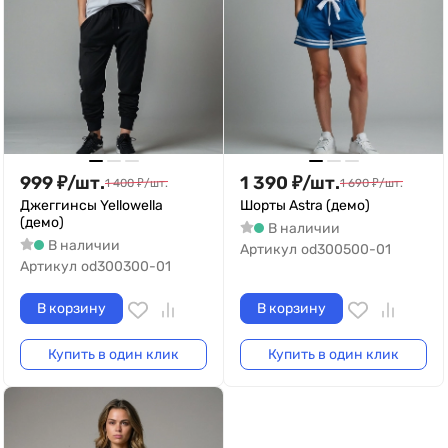
999
₽
/
шт.
1 390
₽
/
шт.
1 400
₽
/
шт.
1 690
₽
/
шт.
Джеггинсы Yellowella
Шорты Astra (демо)
(демо)
В наличии
В наличии
Артикул
od300500-01
Артикул
od300300-01
В корзину
В корзину
Купить в один клик
Купить в один клик