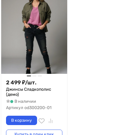
2 499
₽
/
шт.
Джинсы Сладкополис
(демо)
В наличии
Артикул
od300200-01
В корзину
Купить в один клик