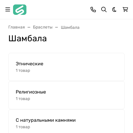
Темная 
Главная
Браслеты
Шамбала
Шамбала
Этнические
1 товар
Религиозные
1 товар
С натуральными камнями
1 товар