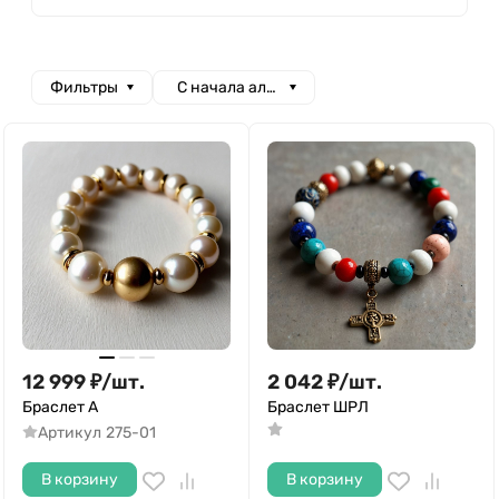
Фильтры
С начала алфавита
12 999
₽
/
шт.
2 042
₽
/
шт.
Браслет A
Браслет ШРЛ
Артикул
275-01
В корзину
В корзину