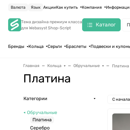
Валюта
Язык
Акции
Как купить
Компания
Информаци
Тема дизайна премиум класса
Каталог
для Webasyst Shop-Script
Бренды
Кольца
Серьги
Браслеты
Подвески и кулон
Главная
Кольца
Обручальные
Платина
Платина
Категории
С начал
Обручальные
Платина
Серебро