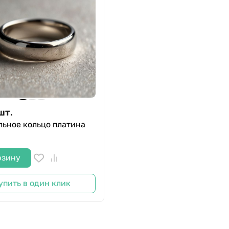
шт.
льное кольцо платина
рзину
упить в один клик