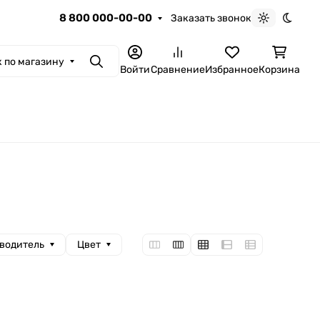
8 800 000-00-00
Заказать звонок
Светлая те
Темна
 по магазину
Поиск
Войти
Сравнение
Избранное
Корзина
водитель
Цвет