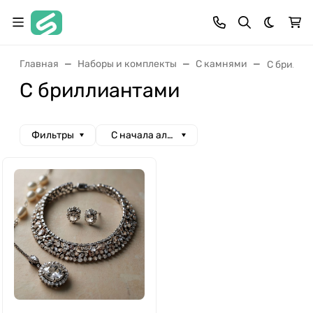
Темная 
Главная
Наборы и комплекты
С камнями
С брилли
С бриллиантами
Фильтры
С начала алфавита