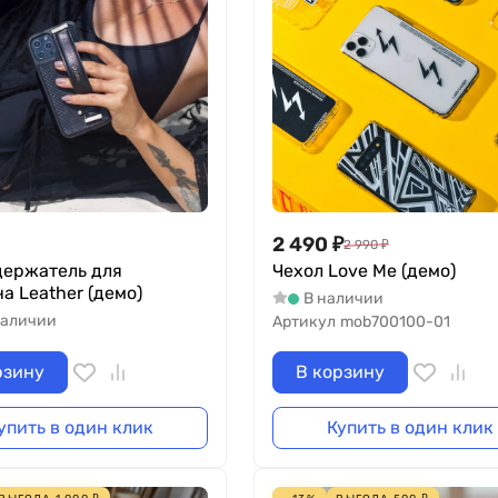
2 490
₽
2 990
₽
держатель для
Чехол Love Me (демо)
а Leather (демо)
В наличии
наличии
Артикул
mob700100-01
рзину
В корзину
упить в один клик
Купить в один клик