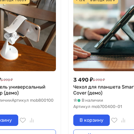
ВЫГОДА
1 000
₽
- 13%
ВЫГОДА
500
₽
₽
3 490
₽
3 990
₽
3 990
₽
ель универсальный
Чехол для планшета Smar
ep (демо)
Cover (демо)
личии
Артикул
mob800100
В наличии
Артикул
mob700400-01
рзину
В корзину