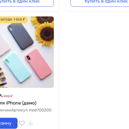
упить в один клик
Купить в один клик
ВЫГОДА
1 000
₽
₽
5 990
₽
ля iPhone (демо)
личии
Артикул
mob700200
рзину