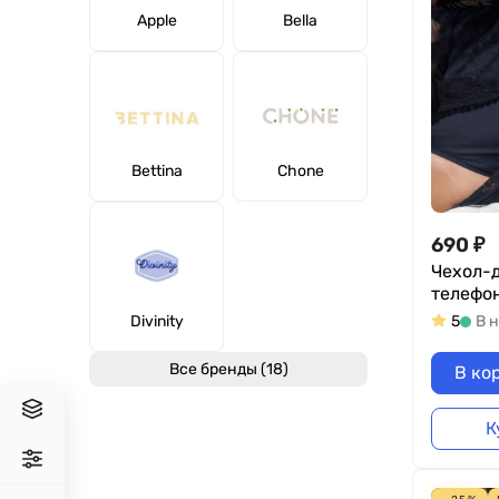
Apple
Bella
Bettina
Chone
690
₽
Чехол-
телефон
5
В 
Divinity
Все бренды (18)
В ко
К