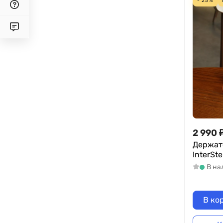
- 25%
2 990
Держат
InterSt
В на
В ко