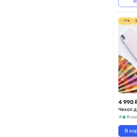
К
- 17%
4 990
Чехол д
В на
В ко