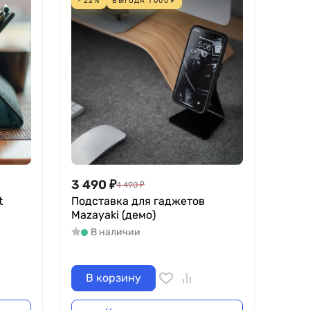
- 22%
ВЫГОДА
1 000
₽
3 490
₽
4 490
₽
t
Подставка для гаджетов
Mazayaki (демо)
В наличии
В корзину