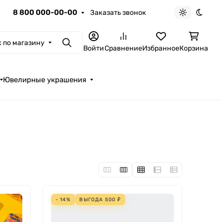
8 800 000-00-00
Заказать звонок
Светлая те
Темна
 по магазину
Поиск
Войти
Сравнение
Избранное
Корзина
Ювелирные украшения
- 14%
ВЫГОДА
500
₽