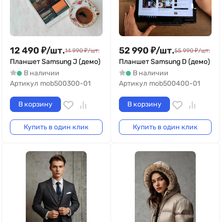
12 490
₽
/
шт.
52 990
₽
/
шт.
14 990
₽
/
шт.
55 990
₽
/
шт.
Планшет Samsung J (демо)
Планшет Samsung D (демо)
В наличии
В наличии
Артикул
mob500300-01
Артикул
mob500400-01
В корзину
В корзину
Купить в один клик
Купить в один клик