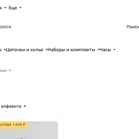
я
Еще
Поиск
ы
Цепочки и колье
Наборы и комплекты
Часы
ами
а алфавита
ЫГОДА
1 000
₽