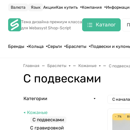
Валюта
Язык
Акции
Как купить
Компания
Информаци
Тема дизайна премиум класса
Каталог
для Webasyst Shop-Script
Бренды
Кольца
Серьги
Браслеты
Подвески и кулон
Главная
Браслеты
Кожаные
С подвеск
С подвесками
Категории
С начал
Кожаные
- 7%
В
С подвесками
С гравировкой