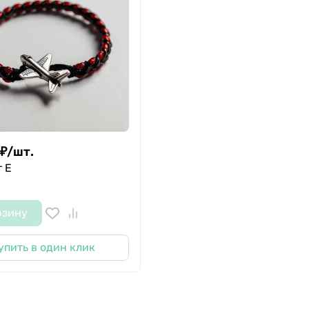
₽
/
шт.
 E
рзину
упить в один клик