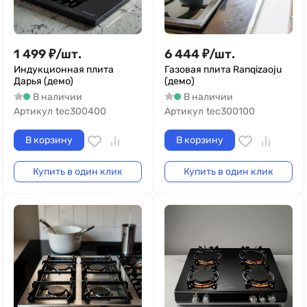
1 499
₽
/
шт.
6 444
₽
/
шт.
Индукционная плита
Газовая плита Ranqizaoju
Дарья (демо)
(демо)
В наличии
В наличии
Артикул
tec300400
Артикул
tec300100
В корзину
В корзину
Купить в один клик
Купить в один клик