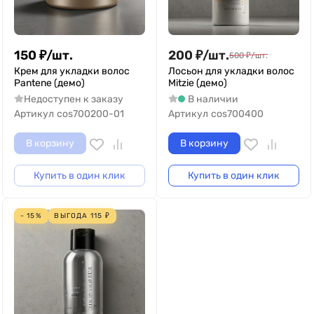
150
₽
/
шт.
200
₽
/
шт.
500
₽
/
шт.
Крем для укладки волос
Лосьон для укладки волос
Pantene (демо)
Mitzie (демо)
Недоступен к заказу
В наличии
Артикул
cos700200-01
Артикул
cos700400
В корзину
В корзину
Купить в один клик
Купить в один клик
- 15%
ВЫГОДА
115
₽