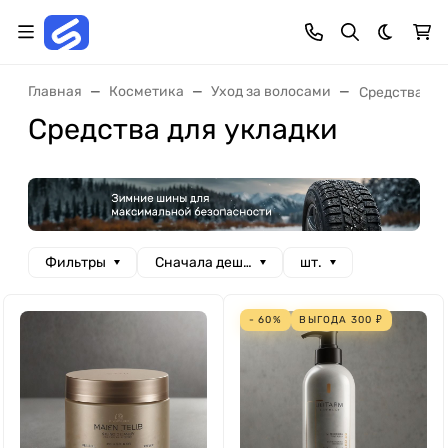
Темная 
Главная
Косметика
Уход за волосами
Средства дл
Средства для укладки
Фильтры
Сначала дешевые
шт.
- 60%
ВЫГОДА
300
₽