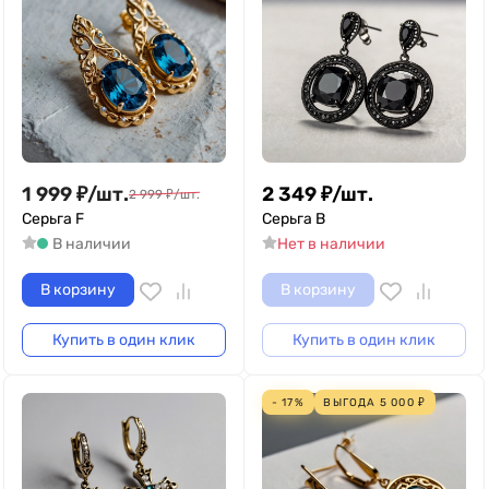
1 999
₽
/
шт.
2 349
₽
/
шт.
2 999
₽
/
шт.
Серьга F
Серьга B
В наличии
Нет в наличии
В корзину
В корзину
Купить в один клик
Купить в один клик
- 17%
ВЫГОДА
5 000
₽