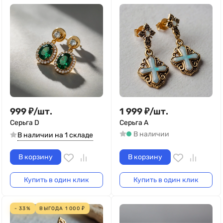
999
₽
/
шт.
1 999
₽
/
шт.
Серьга D
Серьга A
В наличии
В наличии на 1 складе
В корзину
В корзину
Купить в один клик
Купить в один клик
- 33%
ВЫГОДА
1 000
₽