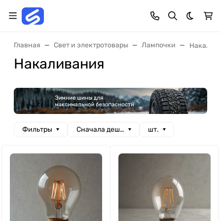
Темная 
Главная
Свет и электротовары
Лампочки
Накалив
Накаливания
Фильтры
Сначала дешевые
шт.