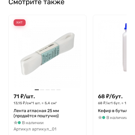
Смотрите также
ХИТ
71
₽
/
шт.
68
₽
/
бут.
13,15
₽
/
см²
1 шт.
=
5,4
см²
68
₽
/
кг
1 бут.
=
1
кг
Лента атласная 25 мм
Кефир в бутылке 1
(продаётся поштучно)
В наличии
В наличии
Артикул
артикул_01