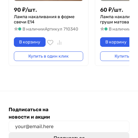
90
₽
/
шт.
60
₽
/
шт.
Лампа накаливания в форме
Лампа накаливан
свечи Е14
груши матовая Е2
В наличии
Артикул
710340
В наличии
Ар
В корзину
В корзину
Купить в один клик
Купить в о
Подписаться на
новости и акции