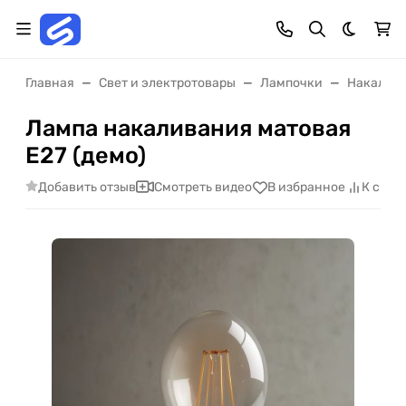
Темная 
Главная
Свет и электротовары
Лампочки
Накалив
Лампа накаливания матовая
Е27 (демо)
Добавить отзыв
Смотреть видео
В избранное
К срав