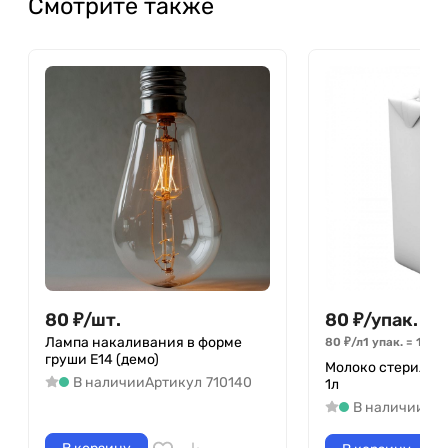
Смотрите также
80
₽
/
шт.
80
₽
/
упак.
Лампа накаливания в форме
80
₽
/
л
1 упак.
=
1
л
груши Е14 (демо)
Молоко стерилизо
В наличии
Артикул
710140
1л
В наличии