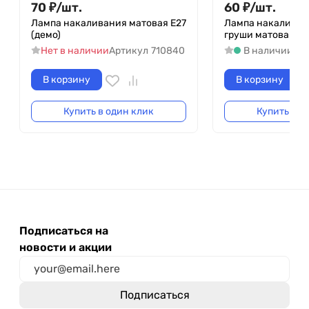
70
₽
/
шт.
60
₽
/
шт.
Лампа накаливания матовая Е27
Лампа накаливан
(демо)
груши матовая Е2
Нет в наличии
Артикул
710840
В наличии
Ар
В корзину
В корзину
Купить в один клик
Купить в о
Подписаться на
новости и акции