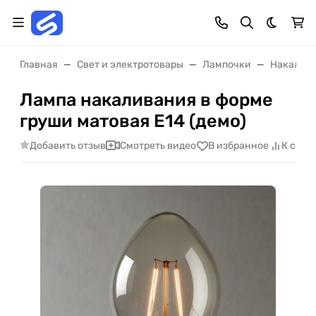
Темная 
Главная
Свет и электротовары
Лампочки
Накалив
Лампа накаливания в форме
груши матовая Е14 (демо)
Добавить отзыв
Смотреть видео
В избранное
К срав