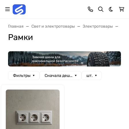
Темная 
Главная
Свет и электротовары
Электротовары
Рам
Рамки
Фильтры
Сначала дешевые
шт.