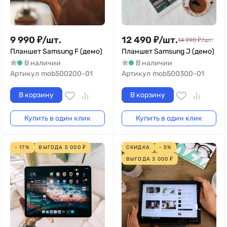
9 990
₽
/
шт.
12 490
₽
/
шт.
14 990
₽
/
шт.
Планшет Samsung F (демо)
Планшет Samsung J (демо)
В наличии
В наличии
Артикул
mob500200-01
Артикул
mob500300-01
В корзину
В корзину
Купить в один клик
Купить в один клик
- 17%
ВЫГОДА
5 000
₽
СКИДКА
- 5%
ВЫГОДА
3 000
₽