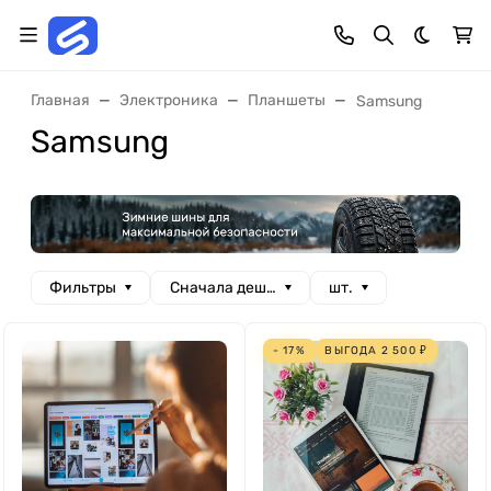
Темная 
Главная
Электроника
Планшеты
Samsung
Samsung
Фильтры
Сначала дешевые
шт.
- 17%
ВЫГОДА
2 500
₽