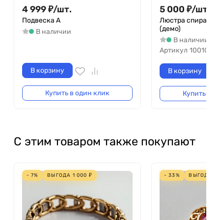
4 999
₽
/
шт.
5 000
₽
/
шт.
10 
Подвеска A
Люстра спираль 3
(демо)
В наличии
В наличии
Артикул
100105-0
В корзину
В корзину
Купить в один клик
Купить в о
С этим товаром также покупают
- 7%
ВЫГОДА
1 000
₽
- 33%
ВЫГОДА
2