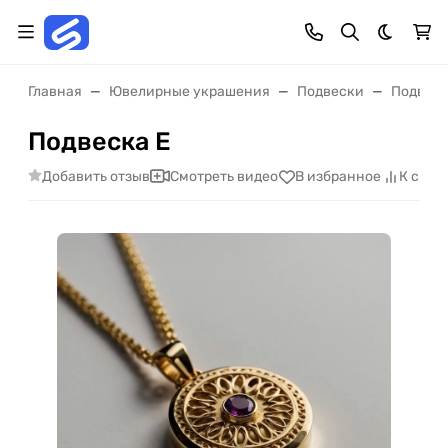
Темная 
Главная
Ювелирные украшения
Подвески
Подвес
Подвеска E
Добавить отзыв
Смотреть видео
В избранное
К срав