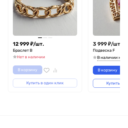
12 999
₽
/
шт.
3 999
₽
/
шт.
5 9
Браслет B
Подвеска F
Нет в наличии
В наличии на 1
В корзину
В корзину
Купить в один клик
Купить в о