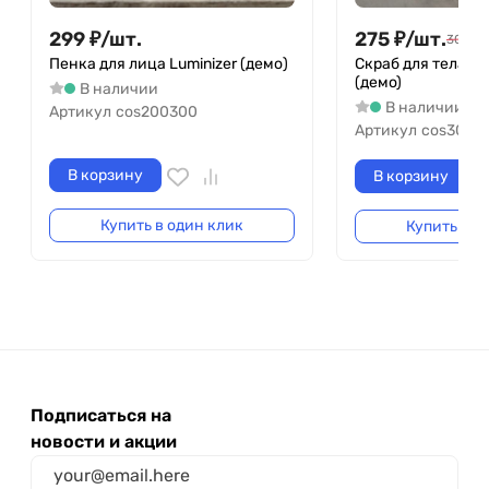
299
₽
/
шт.
275
₽
/
шт.
300
₽
/
Пенка для лица Luminizer (демо)
Скраб для тела Р
(демо)
В наличии
В наличии
Артикул
cos200300
Артикул
cos3004
В корзину
В корзину
Купить в один клик
Купить в о
Подписаться на
новости и акции