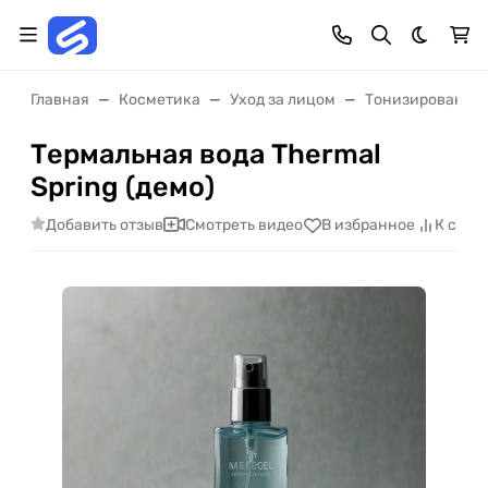
Темная 
Главная
Косметика
Уход за лицом
Тонизирование
Термальная вода Thermal
Spring (демо)
Добавить отзыв
Смотреть видео
В избранное
К срав