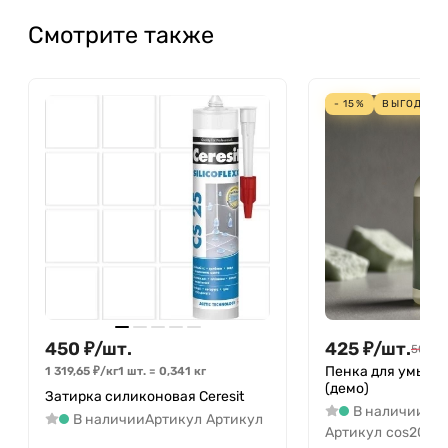
Смотрите также
- 15%
ВЫГОДА
75
450
₽
/
шт.
425
₽
/
шт.
500
₽
/
Пенка для умыван
1 319,65
₽
/
кг
1 шт.
=
0,341
кг
(демо)
Затирка силиконовая Ceresit
В наличии
В наличии
Артикул
Артикул
Артикул
cos2002