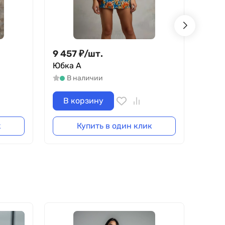
9 457
₽
/
шт.
9 44
Юбка А
Часы
В наличии
В
В корзину
В 
к
Купить в один клик
- 36%