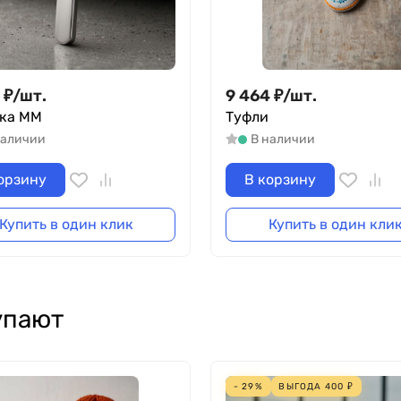
₽
/
шт.
9 464
₽
/
шт.
ка ММ
Туфли
наличии
В наличии
орзину
В корзину
Купить в один клик
Купить в один кли
упают
- 29%
ВЫГОДА
400
₽