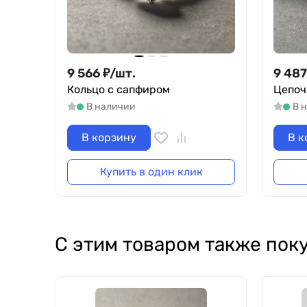
9 566
₽
/
шт.
9 487
Кольцо с сапфиром
Цепоч
В наличии
В 
В корзину
В к
Купить в один клик
С этим товаром также пок