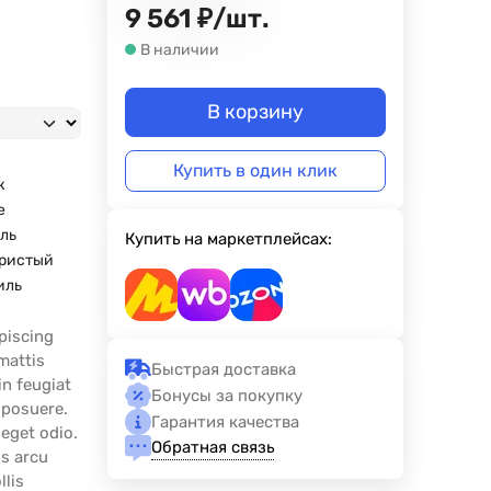
9 561
₽
/
шт.
В наличии
В корзину
Купить в один клик
к
е
ль
Купить на маркетплейсах:
ристый
иль
piscing
mattis
Быстрая доставка
n feugiat
Бонусы за покупку
 posuere.
Гарантия качества
 eget odio.
Обратная связь
us arcu
llis