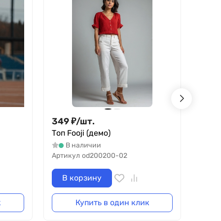
349
₽
/
шт.
1 59
Топ Fooji (демо)
Свите
В наличии
В
Артикул
od200200-02
Артик
В корзину
В 
к
Купить в один клик