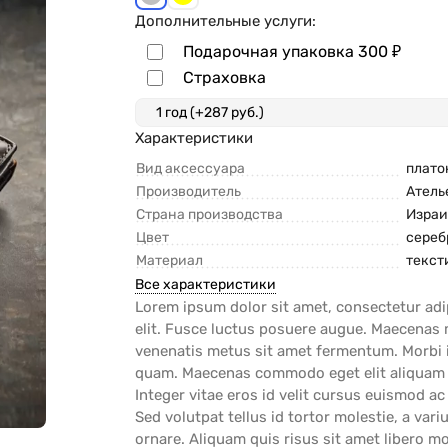
Дополнительные услуги:
Подарочная упаковка
300
₽
Страховка
Характеристики
Вид аксессуара
плато
Производитель
Атель
Страна производства
Израи
Цвет
сереб
Материал
текст
Все характеристики
Lorem ipsum dolor sit amet, consectetur adi
elit. Fusce luctus posuere augue. Maecenas 
venenatis metus sit amet fermentum. Morbi i
quam. Maecenas commodo eget elit aliquam
Integer vitae eros id velit cursus euismod ac
Sed volutpat tellus id tortor molestie, a vari
ornare. Aliquam quis risus sit amet libero mo