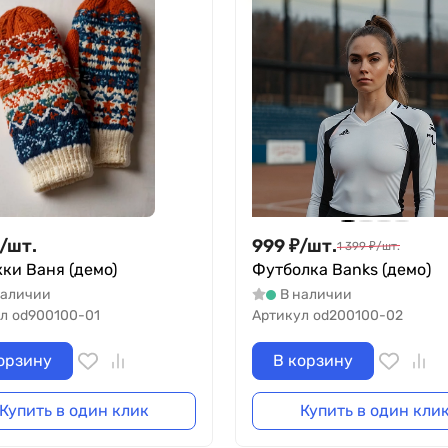
/
шт.
999
₽
/
шт.
1 399
₽
/
шт.
ки Ваня (демо)
Футболка Banks (демо)
наличии
В наличии
л
od900100-01
Артикул
od200100-02
орзину
В корзину
Купить в один клик
Купить в один кли