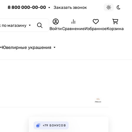
8 800 000-00-00
Заказать звонок
Светлая те
Темна
 по магазину
Поиск
Войти
Сравнение
Избранное
Корзина
Ювелирные украшения
+79
БОНУСОВ