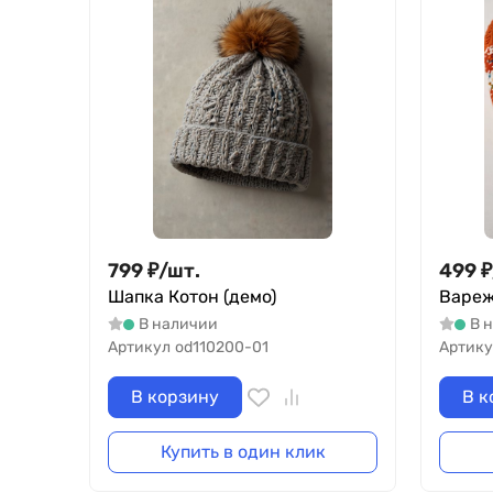
799
₽
/
шт.
499
₽
Шапка Котон (демо)
Вареж
В наличии
В 
Артикул
od110200-01
Артику
В корзину
В к
Купить в один клик