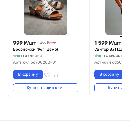
999
₽
/
шт.
1 599
₽
/
шт.
1 499
₽
/
шт.
2 49
Босоножки Фея (демо)
Свитер Ball (демо)
В наличии
В наличии
Артикул
od700200-01
Артикул
od50050
В корзину
В корзину
Купить в один клик
Купить в о