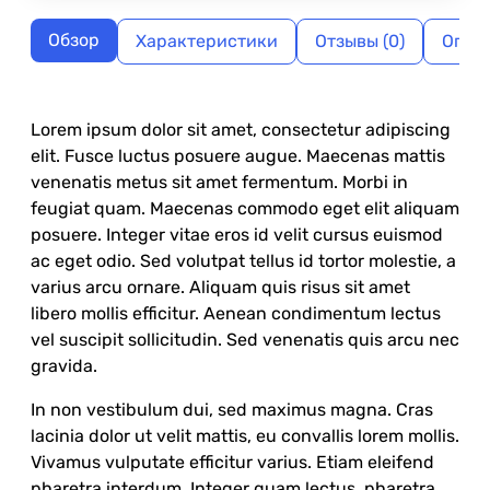
Обзор
Характеристики
Отзывы (0)
Опла
Lorem ipsum dolor sit amet, consectetur adipiscing
elit. Fusce luctus posuere augue. Maecenas mattis
venenatis metus sit amet fermentum. Morbi in
feugiat quam. Maecenas commodo eget elit aliquam
posuere. Integer vitae eros id velit cursus euismod
ac eget odio. Sed volutpat tellus id tortor molestie, a
varius arcu ornare. Aliquam quis risus sit amet
libero mollis efficitur. Aenean condimentum lectus
vel suscipit sollicitudin. Sed venenatis quis arcu nec
gravida.
In non vestibulum dui, sed maximus magna. Cras
lacinia dolor ut velit mattis, eu convallis lorem mollis.
Vivamus vulputate efficitur varius. Etiam eleifend
pharetra interdum. Integer quam lectus, pharetra