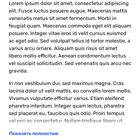
Lorem ipsum dolor sit amet, consectetur adipiscing
elit. Fusce luctus posuere augue. Maecenas mattis
venenatis metus sit amet fermentum. Morbi in
feugiat quam. Maecenas commodo eget elit aliquam
posuere. Integer vitae eros id velit cursus euismod
ac eget odio. Sed volutpat tellus id tortor molestie, a
varius arcu ornare. Aliquam quis risus sit amet
libero mollis efficitur. Aenean condimentum lectus
vel suscipit sollicitudin. Sed venenatis quis arcu nec
gravida.
In non vestibulum dui, sed maximus magna. Cras
lacinia dolor ut velit mattis, eu convallis lorem mollis.
Vivamus vulputate efficitur varius. Etiam eleifend
pharetra interdum. Integer quam lectus, pharetra
sed placerat eu, faucibus quis odio. Proin tempus
vel orci ac consectetur. Nullam tristique libero ut
libero finibus, sit amet pellentesque ligula varius. In
Показать полностью
hac habitasse platea dictumst. Vestibulum urna