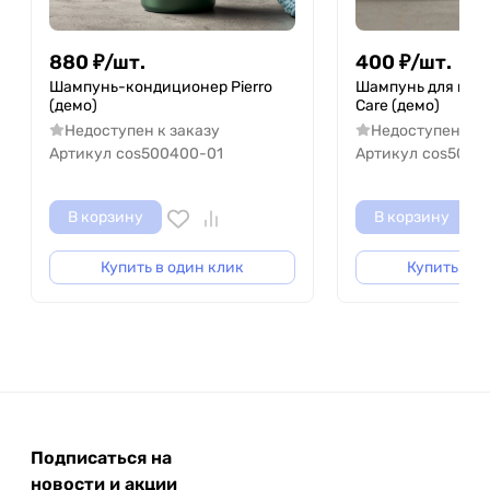
parturient montes, nascetur ridiculus mus.
880
₽
/
шт.
400
₽
/
шт.
Шампунь-кондиционер Pierro
Шампунь для воло
(демо)
Care (демо)
Недоступен к заказу
Недоступен к з
Артикул
cos500400-01
Артикул
cos5003
В корзину
В корзину
Купить в один клик
Купить в о
Подписаться на
новости и акции