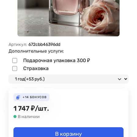
Артикул:
672cbb46396dd
Дополнительные услуги:
Подарочная упаковка
300
₽
Страховка
+14
БОНУСОВ
1 747
₽
/
шт.
В наличии
В корзину