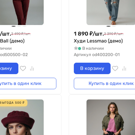
/
шт.
1 890
₽
/
шт.
2 490
₽
/
шт.
2 390
₽
/
шт.
Ball (демо)
Худи Lessmao (демо)
личии
В наличии
od500500-02
Артикул
od400200-01
рзину
В корзину
упить в один клик
Купить в один клик
ВЫГОДА
500
₽