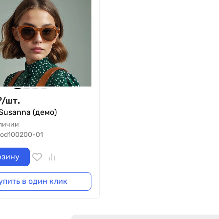
₽
/
шт.
Susanna (демо)
личии
od100200-01
рзину
упить в один клик