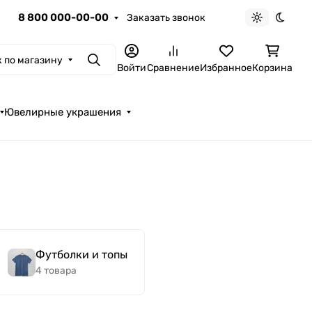
8 800 000-00-00
Заказать звонок
Светлая те
Темна
 по магазину
Поиск
Войти
Сравнение
Избранное
Корзина
Ювелирные украшения
Футболки и топы
4 товара