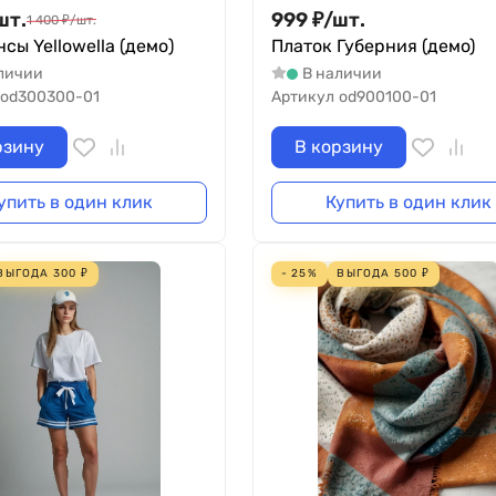
шт.
999
₽
/
шт.
1 400
₽
/
шт.
сы Yellowella (демо)
Платок Губерния (демо)
личии
В наличии
od300300-01
Артикул
od900100-01
рзину
В корзину
упить в один клик
Купить в один клик
ВЫГОДА
300
₽
- 25%
ВЫГОДА
500
₽