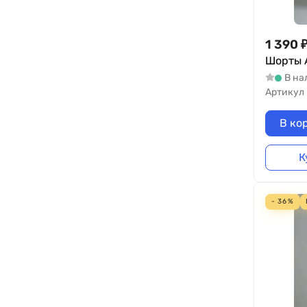
1 390
Шорты A
В на
Артикул
В ко
К
- 36%