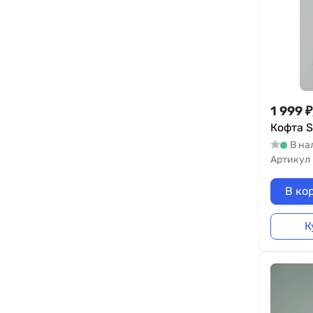
1 999
₽
Кофта S
В на
Артикул
В ко
К