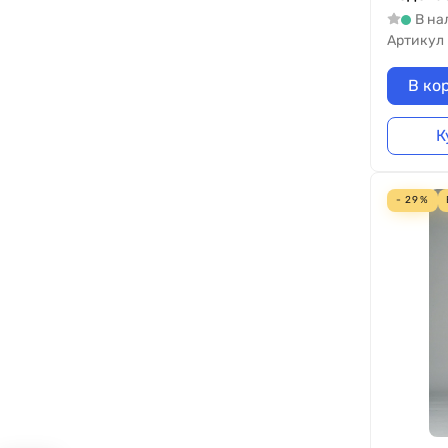
В на
Артикул
В ко
К
- 29%