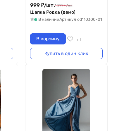
999
₽
/
шт.
1 299
₽
/
шт.
Шапка Родка (демо)
В наличии
Артикул
od110300-01
В корзину
Купить в один клик