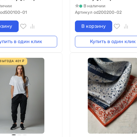
личии
В наличии
od500100-01
Артикул
od200200-02
рзину
В корзину
упить в один клик
Купить в один клик
ВЫГОДА
401
₽