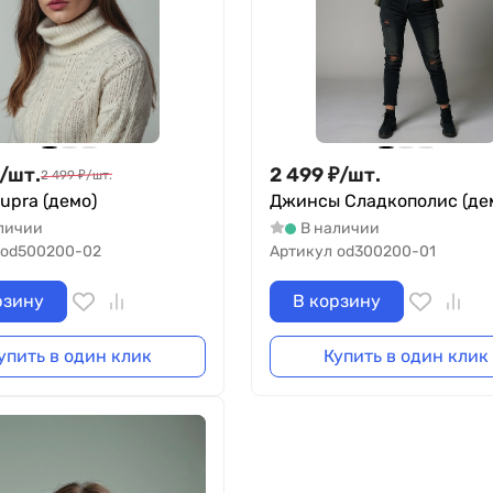
/
шт.
2 499
₽
/
шт.
2 499
₽
/
шт.
upra (демо)
Джинсы Сладкополис (де
личии
В наличии
od500200-02
Артикул
od300200-01
рзину
В корзину
упить в один клик
Купить в один клик