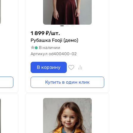
1 899
₽
/
шт.
Рубашка Fooji (демо)
В наличии
Артикул
od400400-02
В корзину
Купить в один клик