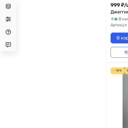
999
₽
/
Джеггин
В на
Артикул
В ко
К
- 18%