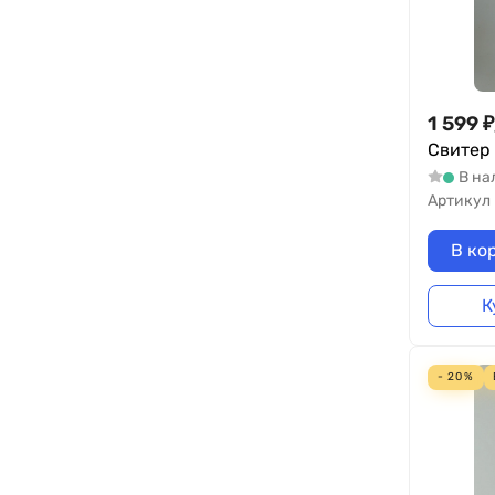
1 599
₽
Свитер 
В на
Артикул
В ко
К
- 20%