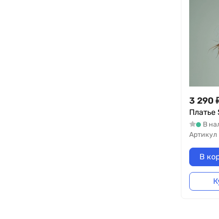
3 290
Платье 
В на
Артикул
В ко
К