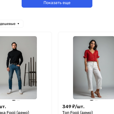
Показать еще
 дешевые
шт.
349
₽
/
шт.
ка Fooji (демо)
Топ Fooji (демо)