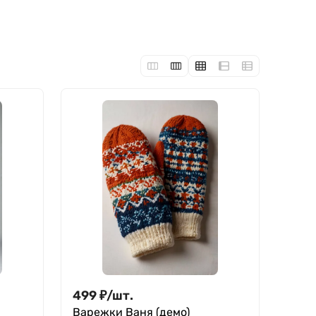
499
₽
/
шт.
Варежки Ваня (демо)