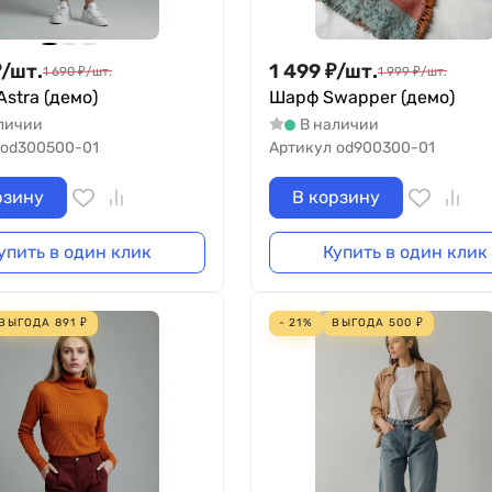
₽
/
шт.
1 499
₽
/
шт.
1 690
₽
/
шт.
1 999
₽
/
шт.
stra (демо)
Шарф Swapper (демо)
личии
В наличии
od300500-01
Артикул
od900300-01
рзину
В корзину
упить в один клик
Купить в один клик
ВЫГОДА
891
₽
- 21%
ВЫГОДА
500
₽