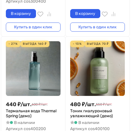
Артикул
cos300400
В корзину
В корзину
Купить в один клик
Купить в один клик
- 27%
ВЫГОДА
160
₽
- 13%
ВЫГОДА
70
₽
440
₽
/
шт.
480
₽
/
шт.
600
₽
/
шт.
550
₽
/
шт.
Термальная вода Thermal
Тоник гиалуроновый
Spring (демо)
увлажняющий (демо)
В наличии
В наличии
Артикул
cos400200
Артикул
cos400100