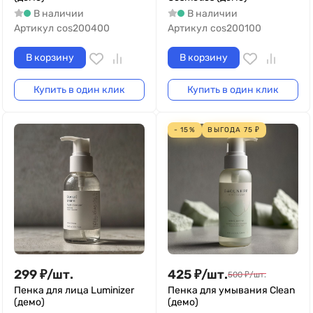
В наличии
В наличии
Артикул
cos200400
Артикул
cos200100
В корзину
В корзину
Купить в один клик
Купить в один клик
- 15%
ВЫГОДА
75
₽
299
₽
/
шт.
425
₽
/
шт.
500
₽
/
шт.
Пенка для лица Luminizer
Пенка для умывания Clean
(демо)
(демо)