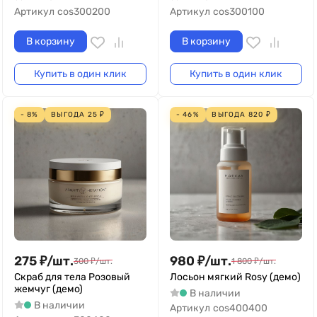
Артикул
cos300200
Артикул
cos300100
В корзину
В корзину
Купить в один клик
Купить в один клик
- 8%
ВЫГОДА
25
₽
- 46%
ВЫГОДА
820
₽
275
₽
/
шт.
980
₽
/
шт.
300
₽
/
шт.
1 800
₽
/
шт.
Скраб для тела Розовый
Лосьон мягкий Rosy (демо)
жемчуг (демо)
В наличии
В наличии
Артикул
cos400400