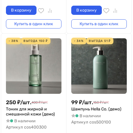
В корзину
В корзину
Купить в один клик
Купить в один клик
- 38%
ВЫГОДА
150
₽
- 34%
ВЫГОДА
51
₽
250
₽
/
шт.
99
₽
/
шт.
400
₽
/
шт.
150
₽
/
шт.
Тоник для жирной и
Шампунь Hella Co. (демо)
смешанной кожи (демо)
В наличии
В наличии
Артикул
cos500100
Артикул
cos400300