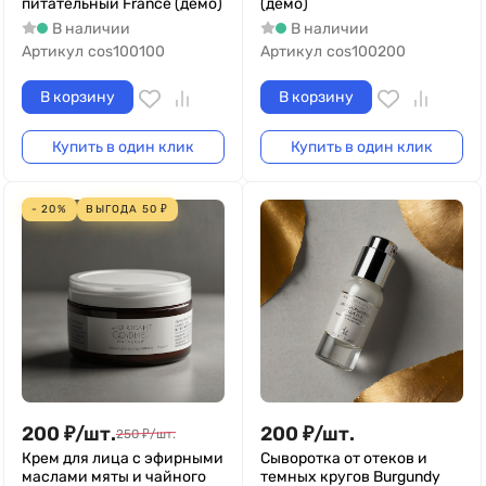
питательный France (демо)
(демо)
В наличии
В наличии
Артикул
cos100100
Артикул
cos100200
В корзину
В корзину
Купить в один клик
Купить в один клик
- 20%
ВЫГОДА
50
₽
200
₽
/
шт.
200
₽
/
шт.
250
₽
/
шт.
Крем для лица с эфирными
Сыворотка от отеков и
маслами мяты и чайного
темных кругов Burgundy