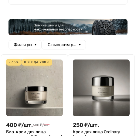
Фильтры
С высоким рейтингом
- 33%
ВЫГОДА
200
₽
400
₽
/
шт.
250
₽
/
шт.
600
₽
/
шт.
Био-крем для лица
Крем для лица Ordinary