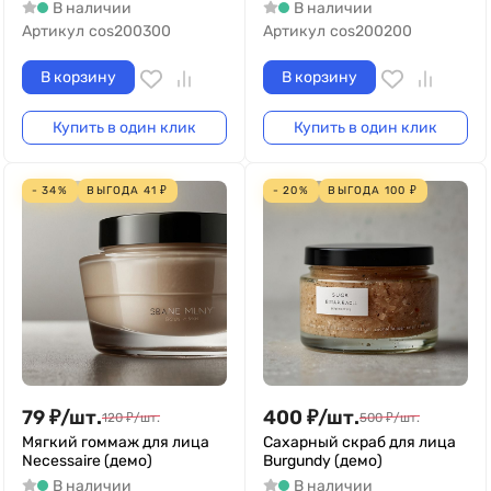
В наличии
В наличии
Артикул
cos200300
Артикул
cos200200
В корзину
В корзину
Купить в один клик
Купить в один клик
- 34%
ВЫГОДА
41
₽
- 20%
ВЫГОДА
100
₽
79
₽
/
шт.
400
₽
/
шт.
120
₽
/
шт.
500
₽
/
шт.
Мягкий гоммаж для лица
Сахарный скраб для лица
Necessaire (демо)
Burgundy (демо)
В наличии
В наличии